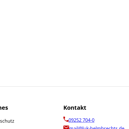
hes
Kontakt
09252 704-0
schutz
mail@luk-helmbrechts.de