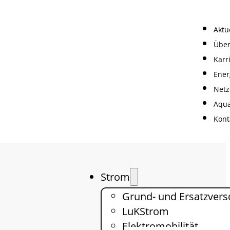
Aktu
Über
Karr
Ener
Netz
Aqua
Kont
Strom
Grund- und Ersatzver
LuKStrom
Elektromobilität