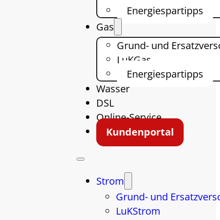
Energiespartipps
Gas
Grund- und Ersatzver
LuKGas
Energiespartipps
Wasser
DSL
Online-Service
Kundenportal
Strom
Grund- und Ersatzvers
LuKStrom