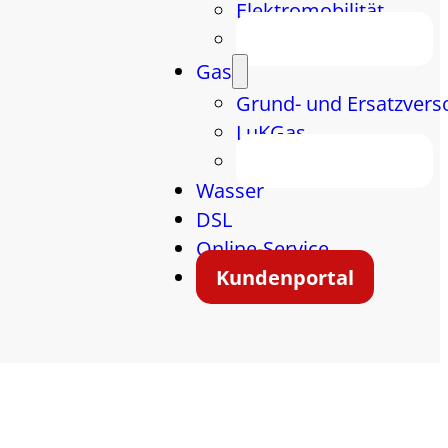
Elektromobilität
Energiespartipps
Gas
Grund- und Ersatzvers
LuKGas
Energiespartipps
Wasser
DSL
Online-Service
Kundenportal