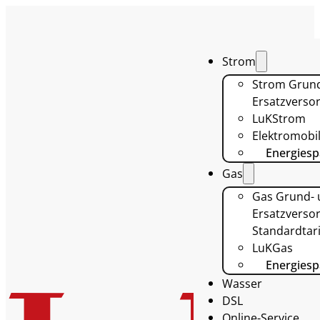
Strom
Strom Grun
Ersatzverso
LuKStrom
Elektromobil
Energiesp
Gas
Gas Grund-
Ersatzversor
Standardtari
LuKGas
Energiesp
Wasser
DSL
Online-Service