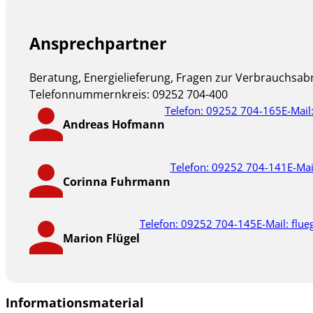
Ansprechpartner
Beratung, Energielieferung, Fragen zur Verbrauchsa
Telefonnummernkreis: 09252 704-400
Telefon: 09252 704-165
E-Mai
Andreas Hofmann
Telefon: 09252 704-141
E-Ma
Corinna Fuhrmann
Telefon: 09252 704-145
E-Mail: flu
Marion Flügel
Informationsmaterial