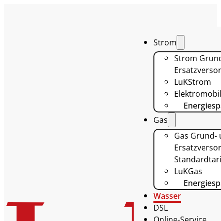
Strom
Strom Grun
Ersatzverso
LuKStrom
Elektromobil
Energiesp
Gas
Gas Grund-
Ersatzversor
Standardtari
LuKGas
Energiesp
Wasser
DSL
Online-Service