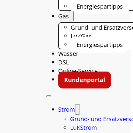
Energiespartipps
Gas
Grund- und Ersatzver
LuKGas
Energiespartipps
Wasser
DSL
Online-Service
Kundenportal
Strom
Grund- und Ersatzvers
LuKStrom