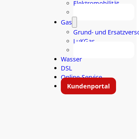
Elektromobilität
Energiespartipps
Gas
Grund- und Ersatzvers
LuKGas
Energiespartipps
Wasser
DSL
Online-Service
Kundenportal