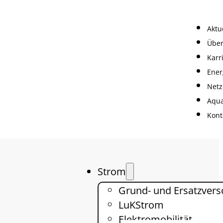
Aktu
Über
Karr
Ener
Netz
Aqua
Kont
Strom
Grund- und Ersatzver
LuKStrom
Elektromobilität