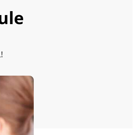
ule
!