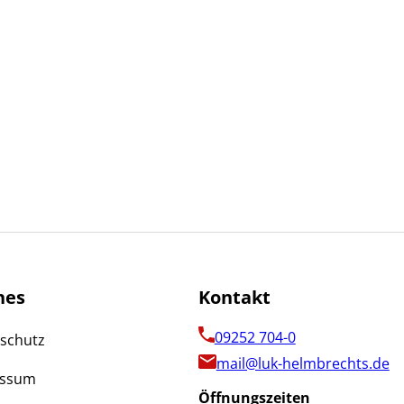
hes
Kontakt
09252 704-0
schutz
mail@luk-helmbrechts.de
essum
Öffnungszeiten