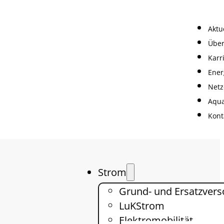
Aktu
Über
Karr
Ener
Netz
Aqua
Kont
Strom
Grund- und Ersatzver
LuKStrom
Elektromobilität