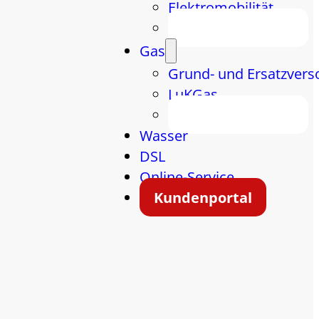
Elektromobilität
Energiespartipps
Gas
Grund- und Ersatzvers
LuKGas
Energiespartipps
Wasser
DSL
Online-Service
Kundenportal