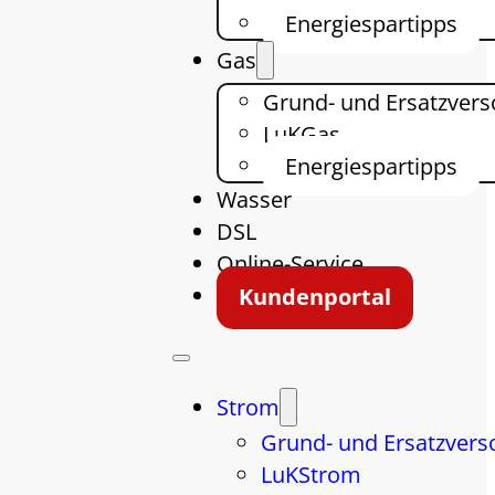
Energiespartipps
Gas
Grund- und Ersatzver
LuKGas
Energiespartipps
Wasser
DSL
Online-Service
Kundenportal
Strom
Grund- und Ersatzvers
LuKStrom