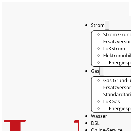
Strom
Strom Grun
Ersatzverso
LuKStrom
Elektromobil
Energiesp
Gas
Gas Grund-
Ersatzversor
Standardtari
LuKGas
Energiesp
Wasser
DSL
Online-Service