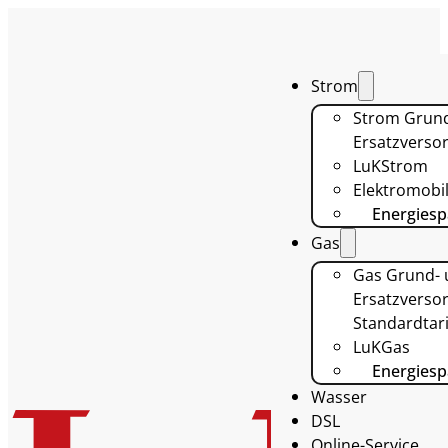
Strom
Strom Grun
Ersatzverso
LuKStrom
Elektromobil
Energiesp
Gas
Gas Grund-
Ersatzversor
Standardtari
LuKGas
Energiesp
Wasser
DSL
Online-Service