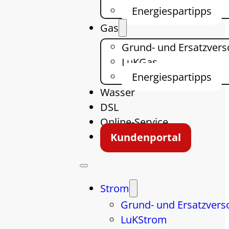
Energiespartipps
Gas
Grund- und Ersatzver
LuKGas
Energiespartipps
Wasser
DSL
Online-Service
Kundenportal
Strom
Grund- und Ersatzvers
LuKStrom