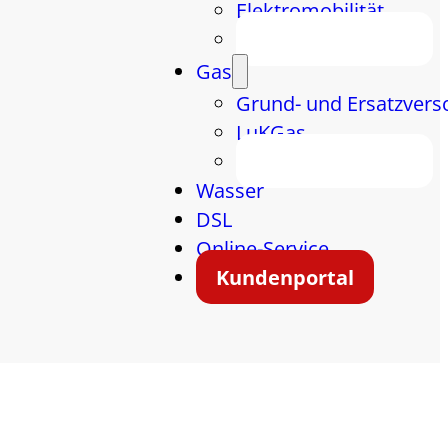
Elektromobilität
Energiespartipps
Gas
Grund- und Ersatzvers
LuKGas
Energiespartipps
Wasser
DSL
Online-Service
Kundenportal