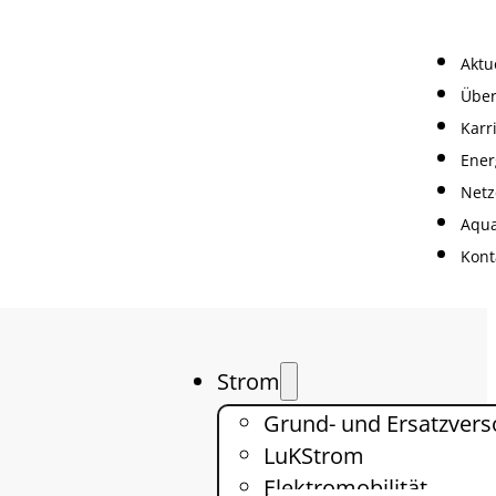
Aktu
Über
Karr
Ener
Netz
Aqua
Kont
Strom
Grund- und Ersatzver
LuKStrom
Elektromobilität